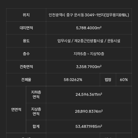
위치
인천광역시 중구 운서동 3049-1번지(업무용지B1BL)
대지면적
5,788.4000㎡
용도
업무시설 / 제2종근린생활시설 / 운동시설
층수
지하5층 ~ 지상10층
건축면적
3,358.7900㎡
건폐율
58.0262%
법정
60%
지하층
24,596.3611㎡
면적
지상층
연면적
28,890.8374㎡
면적
합계
53,487.1985㎡