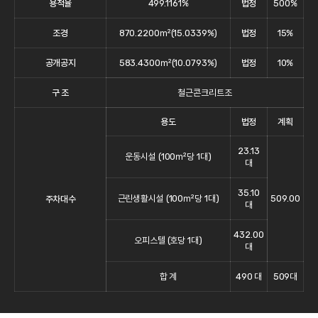
용적율
499.1161%
법정
500%
조경
870.2200㎡(15.0339%)
법정
15%
공개공지
583.4300㎡(10.0793%)
법정
10%
구 조
철근콘크리트조
용도
법정
계획
23.13
운동시설 (100㎡당 1대)
대
35.10
근린생활시설 (100㎡당 1대)
509.00
주차대수
대
432.00
오피스텔 (호당 1대)
대
합 계
490 대
509대